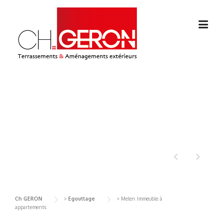
Skip
to
content
MELEN IMMEUBLE À
APPARTEMENTS
Ch GERON
>
Egouttage
>
Melen Immeuble à
appartements