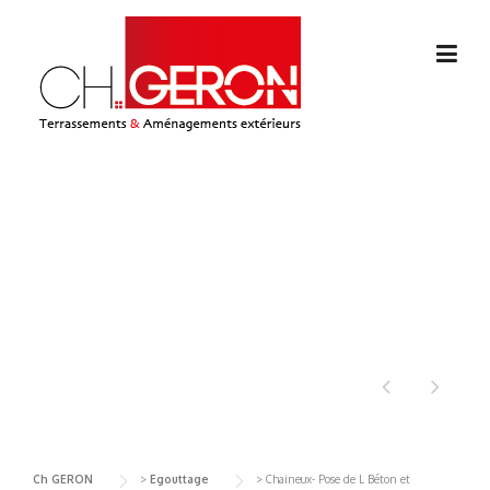
Skip
to
content
CHAINEUX- POSE DE L
BÉTON ET
AMÉNAGEMENT
Ch GERON
>
Egouttage
>
Chaineux- Pose de L Béton et