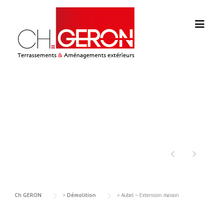
Skip
to
content
AUBEL – EXTENSION
MAISON
Ch GERON
>
Démolition
>
Aubel – Extension maison