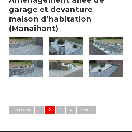
garage et devanture
maison d’habitation
(Manaihant)
P
← Previous
1
2
3
4
Next →
o